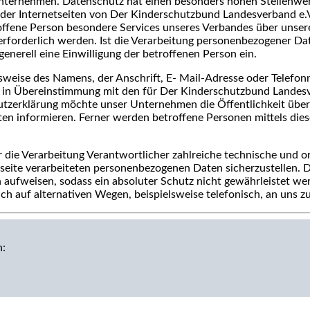
Unternehmen. Datenschutz hat einen besonders hohen Stellenwert
er Internetseiten von Der Kinderschutzbund Landesverband e.V.
offene Person besondere Services unseres Verbandes über unser
forderlich werden. Ist die Verarbeitung personenbezogener Date
generell eine Einwilligung der betroffenen Person ein.
weise des Namens, der Anschrift, E- Mail-Adresse oder Telefonn
in Übereinstimmung mit den für Der Kinderschutzbund Landesve
tzerklärung möchte unser Unternehmen die Öffentlichkeit übe
n informieren. Ferner werden betroffene Personen mittels die
r die Verarbeitung Verantwortlicher zahlreiche technische und
tseite verarbeiteten personenbezogenen Daten sicherzustellen.
 aufweisen, sodass ein absoluter Schutz nicht gewährleistet we
h auf alternativen Wegen, beispielsweise telefonisch, an uns zu
n: