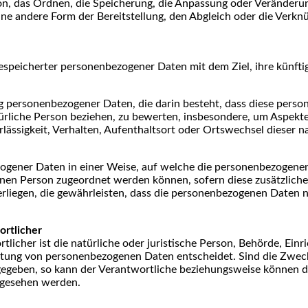
on, das Ordnen, die Speicherung, die Anpassung oder Veränderun
ne andere Form der Bereitstellung, den Abgleich oder die Verkn
espeicherter personenbezogener Daten mit dem Ziel, ihre künfti
itung personenbezogener Daten, die darin besteht, dass diese p
ürliche Person beziehen, zu bewerten, insbesondere, um Aspekte 
rlässigkeit, Verhalten, Aufenthaltsort oder Ortswechsel dieser 
ogener Daten in einer Weise, auf welche die personenbezogene
fenen Person zugeordnet werden können, sofern diese zusätzlic
egen, die gewährleisten, dass die personenbezogenen Daten nicht
ortlicher
licher ist die natürliche oder juristische Person, Behörde, Einr
itung von personenbezogenen Daten entscheidet. Sind die Zweck
gegeben, so kann der Verantwortliche beziehungsweise können 
rgesehen werden.