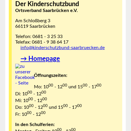
Der Kinderschutzbund
Ortsverband Saarbrücken e.V.
Am Schloßberg 3
66119 Saarbrücken
Telefon: 0681 - 3 25 33
Telefax: 0681 - 9 38 64 17
info@kinderschutzbund-saarbruecken.de
→ Homepage
Öffnungszeiten:
00
00
00
00
Mo: 10
- 12
und 15
- 17
00
00
Di: 10
- 12
00
00
Mi: 10
- 12
00
00
00
00
Do: 10
- 12
und 15
- 17
00
00
Fr: 10
- 12
In den Schulferien:
00
00