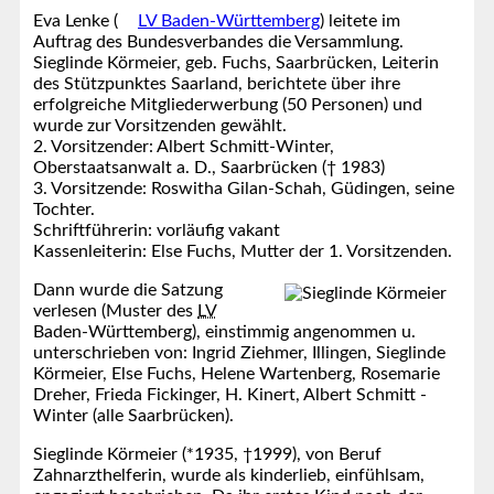
Eva Lenke (
LV Baden-Württemberg
) leitete im
Auftrag des Bundesverbandes die Versammlung.
Sieglinde Körmeier, geb. Fuchs, Saarbrücken, Leiterin
des Stützpunktes Saarland, berichtete über ihre
erfolgreiche Mitgliederwerbung (50 Personen) und
wurde zur Vorsitzenden gewählt.
2. Vorsitzender: Albert Schmitt-Winter,
Oberstaatsanwalt a. D., Saarbrücken († 1983)
3. Vorsitzende: Roswitha Gilan-Schah, Güdingen, seine
Tochter.
Schriftführerin: vorläufig vakant
Kassenleiterin: Else Fuchs, Mutter der 1. Vorsitzenden.
Dann wurde die Satzung
verlesen (Muster des
LV
Baden-Württemberg), einstimmig angenommen u.
unterschrieben von: Ingrid Ziehmer, Illingen, Sieglinde
Körmeier, Else Fuchs, Helene Wartenberg, Rosemarie
Dreher, Frieda Fickinger, H. Kinert, Albert Schmitt -
Winter (alle Saarbrücken).
Sieglinde Körmeier (*1935, †1999), von Beruf
Zahnarzthelferin, wurde als kinderlieb, einfühlsam,