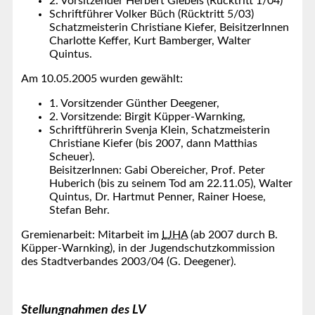
2. Vorsitzender Herbert Giebels (Rücktritt 1/04)
Schriftführer Volker Büch (Rücktritt 5/03)
Schatzmeisterin Christiane Kiefer, BeisitzerInnen
Charlotte Keffer, Kurt Bamberger, Walter
Quintus.
Am 10.05.2005 wurden gewählt:
1. Vorsitzender Günther Deegener,
2. Vorsitzende: Birgit Küpper-Warnking,
Schriftführerin Svenja Klein, Schatzmeisterin
Christiane Kiefer (bis 2007, dann Matthias
Scheuer).
BeisitzerInnen: Gabi Obereicher, Prof. Peter
Huberich (bis zu seinem Tod am 22.11.05), Walter
Quintus, Dr. Hartmut Penner, Rainer Hoese,
Stefan Behr.
Gremienarbeit: Mitarbeit im
LJHA
(ab 2007 durch B.
Küpper-Warnking), in der Jugendschutzkommission
des Stadtverbandes 2003/04 (G. Deegener).
Stellungnahmen des LV