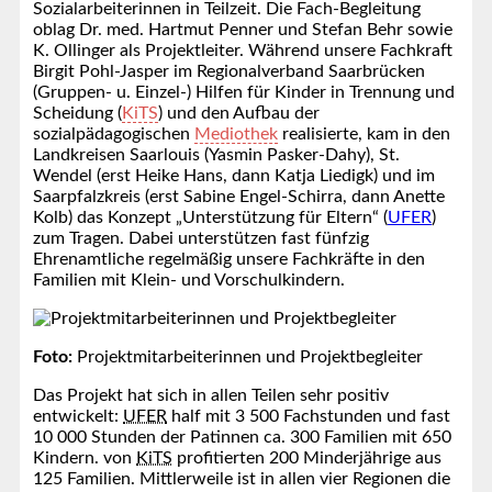
Sozialarbeiterinnen in Teilzeit. Die Fach-Begleitung
oblag Dr. med. Hartmut Penner und Stefan Behr sowie
K. Ollinger als Projektleiter. Während unsere Fachkraft
Birgit Pohl-Jasper im Regionalverband Saarbrücken
(Gruppen- u. Einzel-) Hilfen für Kinder in Trennung und
Scheidung (
KiTS
) und den Aufbau der
sozialpädagogischen
Mediothek
realisierte, kam in den
Landkreisen Saarlouis (Yasmin Pasker-Dahy), St.
Wendel (erst Heike Hans, dann Katja Liedigk) und im
Saarpfalzkreis (erst Sabine Engel-Schirra, dann Anette
Kolb) das Konzept „Unterstützung für Eltern“ (
UFER
)
zum Tragen. Dabei unterstützen fast fünfzig
Ehrenamtliche regelmäßig unsere Fachkräfte in den
Familien mit Klein- und Vorschulkindern.
Foto:
Projektmitarbeiterinnen und Projektbegleiter
Das Projekt hat sich in allen Teilen sehr positiv
entwickelt:
UFER
half mit 3 500 Fachstunden und fast
10 000 Stunden der Patinnen ca. 300 Familien mit 650
Kindern. von
KiTS
profitierten 200 Minderjährige aus
125 Familien. Mittlerweile ist in allen vier Regionen die