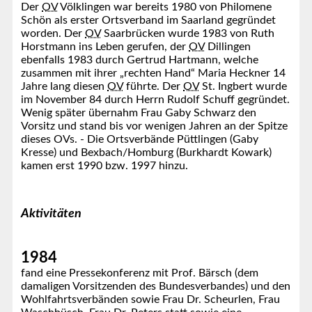
Der
OV
Völklingen war bereits 1980 von Philomene
Schön als erster Ortsverband im Saarland gegründet
worden. Der
OV
Saarbrücken wurde 1983 von Ruth
Horstmann ins Leben gerufen, der
OV
Dillingen
ebenfalls 1983 durch Gertrud Hartmann, welche
zusammen mit ihrer „rechten Hand“ Maria Heckner 14
Jahre lang diesen
OV
führte. Der
OV
St. Ingbert wurde
im November 84 durch Herrn Rudolf Schuff gegründet.
Wenig später übernahm Frau Gaby Schwarz den
Vorsitz und stand bis vor wenigen Jahren an der Spitze
dieses OVs. - Die Ortsverbände Püttlingen (Gaby
Kresse) und Bexbach/Homburg (Burkhardt Kowark)
kamen erst 1990 bzw. 1997 hinzu.
Aktivitäten
1984
fand eine Pressekonferenz mit Prof. Bärsch (dem
damaligen Vorsitzenden des Bundesverbandes) und den
Wohlfahrtsverbänden sowie Frau Dr. Scheurlen, Frau