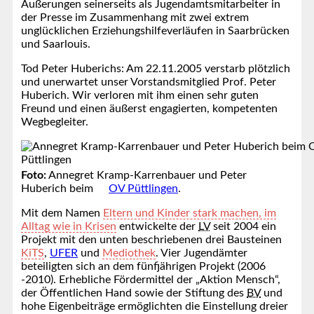
Äußerungen seinerseits als Jugendamtsmitarbeiter in
der Presse im Zusammenhang mit zwei extrem
unglücklichen Erziehungshilfeverläufen in Saarbrücken
und Saarlouis.
Tod Peter Huberichs: Am 22.11.2005 verstarb plötzlich
und unerwartet unser Vorstandsmitglied Prof. Peter
Huberich. Wir verloren mit ihm einen sehr guten
Freund und einen äußerst engagierten, kompetenten
Wegbegleiter.
Foto:
Annegret Kramp-Karrenbauer und Peter
Huberich beim
OV Püttlingen
.
Mit dem Namen
Eltern und Kinder stark machen, im
Alltag wie in Krisen
entwickelte der
LV
seit 2004 ein
Projekt mit den unten beschriebenen drei Bausteinen
KiTS
,
UFER
und
Mediothek
. Vier Jugendämter
beteiligten sich an dem fünfjährigen Projekt (2006
-2010). Erhebliche Fördermittel der „Aktion Mensch“,
der Öffentlichen Hand sowie der Stiftung des
BV
und
hohe Eigenbeiträge ermöglichten die Einstellung dreier